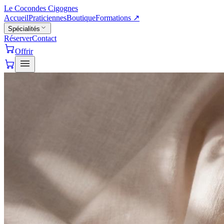
Le Cocon
des Cigognes
Accueil
Praticiennes
Boutique
Formations
↗
Spécialités
Réserver
Contact
Offrir