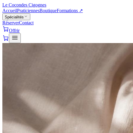
Le Cocon
des Cigognes
Accueil
Praticiennes
Boutique
Formations
↗
Spécialités
Réserver
Contact
Offrir